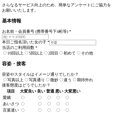
さらなるサービス向上のため、簡単なアンケートにご協力を
お願いいたします。
基本情報
お名前・会員番号 (携帯番号下4桁等)
*
本日ご指名頂いた女の子
*
当店のご利用回数
*
10回以上
5回以上
2回目
初めて
その他
容姿・接客
容姿やスタイルはイメージ通りでしたか？
写真以上
写真通り
微妙
違う
期待外れ
接客態度はどうでしたか？
項目
大変良い
良い
普通
悪い
大変悪い
愛嬌
あいさつ
言葉遣い