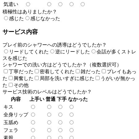
気遣い
積極性はありましたか？
感じた
感じなかった
サービス内容
プレイ前のシャワーへの誘導はどうでしたか？
リードしてくれた
逆にリードした
会話が多くストレ
スを感じた
シャワーでの洗い方はどうでしたか？（複数選択可）
丁寧だった
密着してくれた
雑だった
プレイもあっ
た
興奮した
局部を洗いすぎに感じた
うがいが無かっ
た
その他
サービス技術のレベルはどうでしたか？
内容
上手い
普通
下手
なかった
キス
全身リップ
玉舐め
フェラ
素股