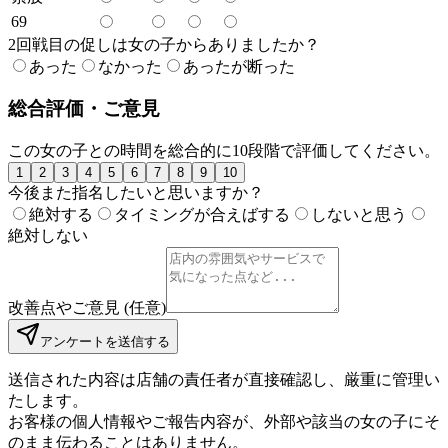
69
2回戦目の促しは女の子からありましたか？
あった
なかった
あったが断った
総合評価・ご意見
この女の子との時間を総合的に10段階で評価してください。
1
2
3
4
5
6
7
8
9
10
今後また指名したいと思いますか？
絶対する
タイミングが合えばする
しないと思う
絶対しない
改善点やご意見 (任意)
アンケートを送信する
送信された内容は店舗の責任者が直接確認し、厳重に管理い
たします。
お客様の個人情報やご報告内容が、外部や該当の女の子にそ
のまま伝わることはありません。