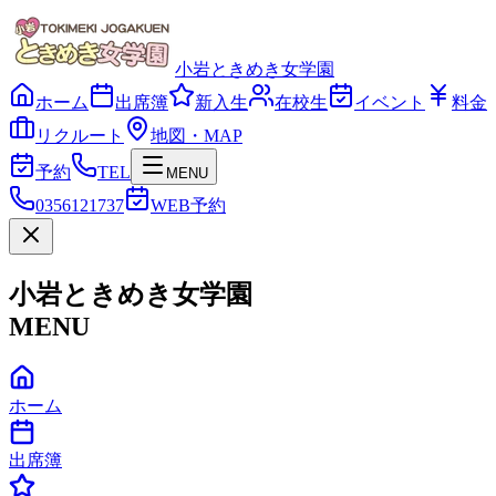
小岩ときめき女学園
ホーム
出席簿
新入生
在校生
イベント
料金
リクルート
地図・MAP
予約
TEL
MENU
0356121737
WEB予約
小岩ときめき女学園
MENU
ホーム
出席簿