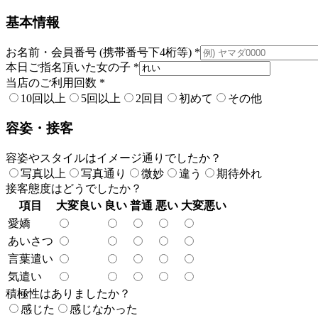
基本情報
お名前・会員番号 (携帯番号下4桁等)
*
本日ご指名頂いた女の子
*
当店のご利用回数
*
10回以上
5回以上
2回目
初めて
その他
容姿・接客
容姿やスタイルはイメージ通りでしたか？
写真以上
写真通り
微妙
違う
期待外れ
接客態度はどうでしたか？
項目
大変良い
良い
普通
悪い
大変悪い
愛嬌
あいさつ
言葉遣い
気遣い
積極性はありましたか？
感じた
感じなかった