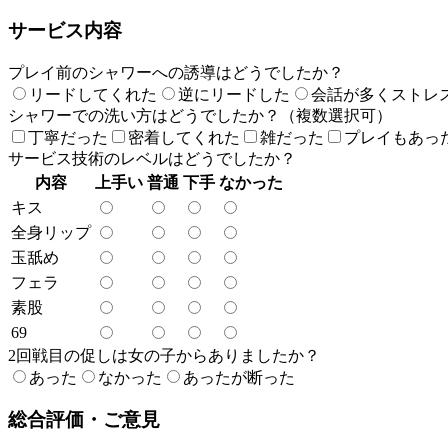
サービス内容
プレイ前のシャワーへの誘導はどうでしたか？
リードしてくれた
逆にリードした
会話が多くストレ
シャワーでの洗い方はどうでしたか？（複数選択可）
丁寧だった
密着してくれた
雑だった
プレイもあっ
サービス技術のレベルはどうでしたか？
内容
上手い
普通
下手
なかった
キス
全身リップ
玉舐め
フェラ
素股
69
2回戦目の促しは女の子からありましたか？
あった
なかった
あったが断った
総合評価・ご意見