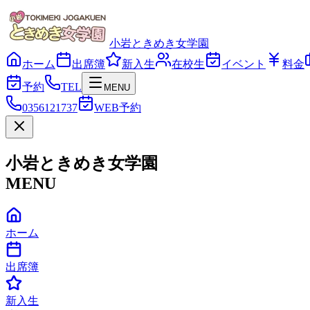
小岩ときめき女学園
ホーム
出席簿
新入生
在校生
イベント
料金
予約
TEL
MENU
0356121737
WEB予約
小岩ときめき女学園
MENU
ホーム
出席簿
新入生