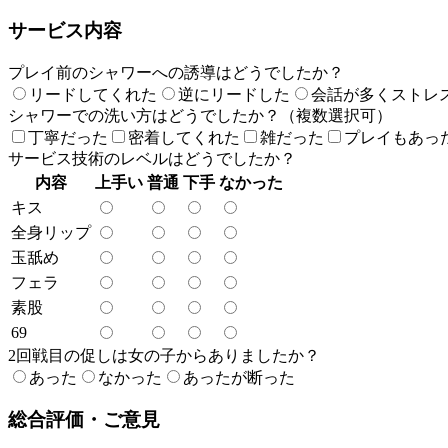
サービス内容
プレイ前のシャワーへの誘導はどうでしたか？
リードしてくれた
逆にリードした
会話が多くストレ
シャワーでの洗い方はどうでしたか？（複数選択可）
丁寧だった
密着してくれた
雑だった
プレイもあっ
サービス技術のレベルはどうでしたか？
内容
上手い
普通
下手
なかった
キス
全身リップ
玉舐め
フェラ
素股
69
2回戦目の促しは女の子からありましたか？
あった
なかった
あったが断った
総合評価・ご意見