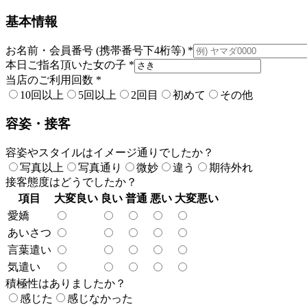
基本情報
お名前・会員番号 (携帯番号下4桁等)
*
本日ご指名頂いた女の子
*
当店のご利用回数
*
10回以上
5回以上
2回目
初めて
その他
容姿・接客
容姿やスタイルはイメージ通りでしたか？
写真以上
写真通り
微妙
違う
期待外れ
接客態度はどうでしたか？
項目
大変良い
良い
普通
悪い
大変悪い
愛嬌
あいさつ
言葉遣い
気遣い
積極性はありましたか？
感じた
感じなかった