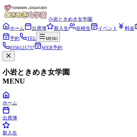
小岩ときめき女学園
ホーム
出席簿
新入生
在校生
イベント
料金
予約
TEL
MENU
0356121737
WEB予約
小岩ときめき女学園
MENU
ホーム
出席簿
新入生