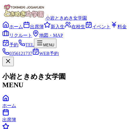
小岩ときめき女学園
ホーム
出席簿
新入生
在校生
イベント
料金
リクルート
地図・MAP
予約
TEL
MENU
0356121737
WEB予約
小岩ときめき女学園
MENU
ホーム
出席簿