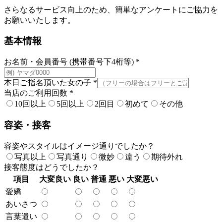
さらなるサービス向上のため、簡単なアンケートにご協力を
お願いいたします。
基本情報
お名前・会員番号 (携帯番号下4桁等)
*
本日ご指名頂いた女の子
*
当店のご利用回数
*
10回以上
5回以上
2回目
初めて
その他
容姿・接客
容姿やスタイルはイメージ通りでしたか？
写真以上
写真通り
微妙
違う
期待外れ
接客態度はどうでしたか？
項目
大変良い
良い
普通
悪い
大変悪い
愛嬌
あいさつ
言葉遣い