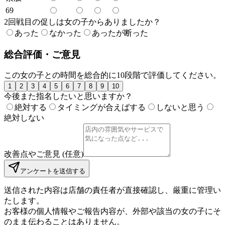
69
2回戦目の促しは女の子からありましたか？
あった
なかった
あったが断った
総合評価・ご意見
この女の子との時間を総合的に10段階で評価してください。
1
2
3
4
5
6
7
8
9
10
今後また指名したいと思いますか？
絶対する
タイミングが合えばする
しないと思う
絶対しない
改善点やご意見 (任意)
アンケートを送信する
送信された内容は店舗の責任者が直接確認し、厳重に管理い
たします。
お客様の個人情報やご報告内容が、外部や該当の女の子にそ
のまま伝わることはありません。