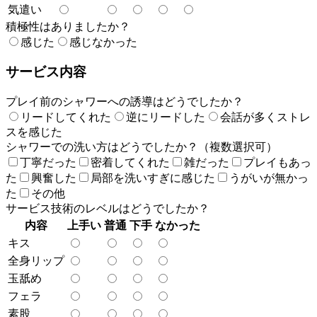
気遣い
積極性はありましたか？
感じた
感じなかった
サービス内容
プレイ前のシャワーへの誘導はどうでしたか？
リードしてくれた
逆にリードした
会話が多くストレ
スを感じた
シャワーでの洗い方はどうでしたか？（複数選択可）
丁寧だった
密着してくれた
雑だった
プレイもあっ
た
興奮した
局部を洗いすぎに感じた
うがいが無かっ
た
その他
サービス技術のレベルはどうでしたか？
内容
上手い
普通
下手
なかった
キス
全身リップ
玉舐め
フェラ
素股