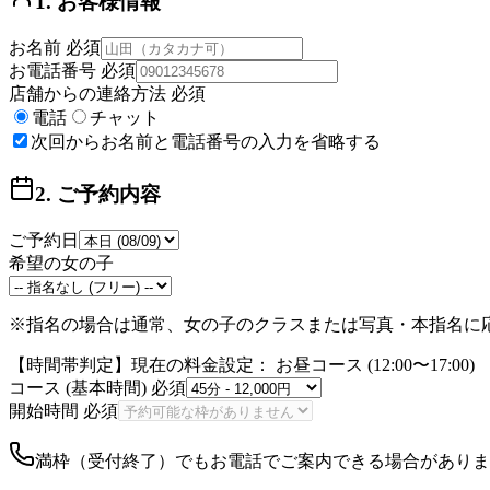
1. お客様情報
お名前
必須
お電話番号
必須
店舗からの連絡方法
必須
電話
チャット
次回からお名前と電話番号の入力を省略する
2. ご予約内容
ご予約日
希望の女の子
※指名の場合は通常、女の子のクラスまたは
写真・本指名
に
【時間帯判定】現在の料金設定：
お昼コース
(
12:00
〜
17:00
)
コース (基本時間)
必須
開始時間
必須
満枠（受付終了）でもお電話でご案内できる場合がありま