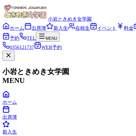
小岩ときめき女学園
ホーム
出席簿
新入生
在校生
イベント
料金
予約
TEL
MENU
0356121737
WEB予約
小岩ときめき女学園
MENU
ホーム
出席簿
新入生