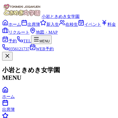
小岩ときめき女学園
ホーム
出席簿
新入生
在校生
イベント
料金
リクルート
地図・MAP
予約
TEL
MENU
0356121737
WEB予約
小岩ときめき女学園
MENU
ホーム
出席簿