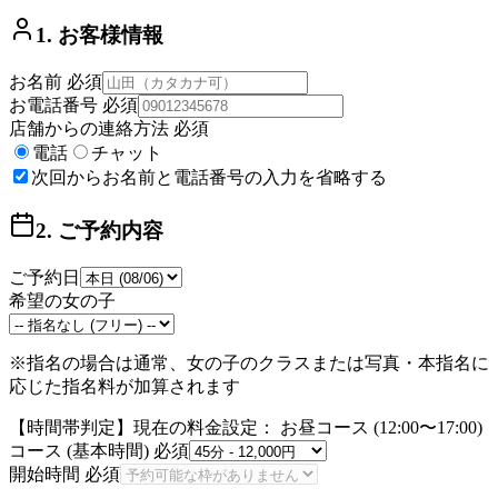
1. お客様情報
お名前
必須
お電話番号
必須
店舗からの連絡方法
必須
電話
チャット
次回からお名前と電話番号の入力を省略する
2. ご予約内容
ご予約日
希望の女の子
※指名の場合は通常、女の子のクラスまたは
写真・本指名
に
応じた指名料が加算されます
【時間帯判定】現在の料金設定：
お昼コース
(
12:00
〜
17:00
)
コース (基本時間)
必須
開始時間
必須